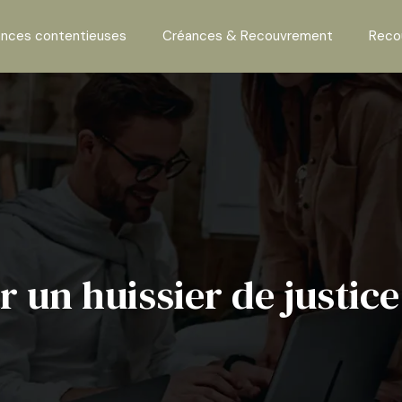
nces contentieuses
Créances & Recouvrement
Reco
 un huissier de justice