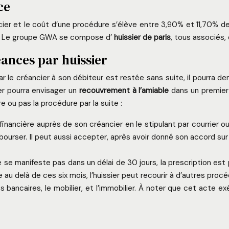
ce
ancier et le coût d’une procédure s’élève entre 3,90% et 11,70% 
et Le groupe GWA se compose d’
huissier de paris
, tous associés, 
ances par huissier
le créancier à son débiteur est restée sans suite, il pourra dem
er pourra envisager un
recouvrement à l’amiable
dans un premier 
e ou pas la procédure par la suite :
financière auprès de son créancier en le stipulant par courrier ou
rser. Il peut aussi accepter, après avoir donné son accord sur le 
e se manifeste pas dans un délai de 30 jours, la prescription es
 au delà de ces six mois, l’huissier peut recourir à d’autres proc
bancaires, le mobilier, et l’immobilier. À noter que cet acte exé